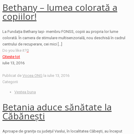
Bethany – lumea colorată a
copiilor!
La Fundația Bethany Iași- membru FONSS, copiii au propria lor lume
colorată. În camera de stimulare multisenzorială, nou deschisă în cadrul
centrului de recuperare, cei mici
[…]
Do you like it?
0
Citeste tot
iulie 13, 2016
Publicat de
Vocea ONG
la
iulie 13, 2016
Categorii
Vestea buna
Betania aduce sănătate la
Căbănești
Aproape de granița cu județul Vaslui, în localitatea Căbești, au început