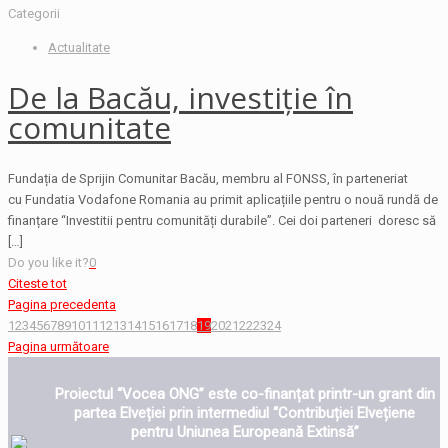
Categorii
Actualitate
De la Bacău, investiție în
comunitate
Fundația de Sprijin Comunitar Bacău, membru al FONSS, în parteneriat
cu Fundatia Vodafone Romania au primit aplicațiile pentru o nouă rundă de
finanțare “Investitii pentru comunități durabile”. Cei doi parteneri doresc să
[…]
Do you like it?
0
Citeste tot
Pagina precedenta
1
2
3
4
5
6
7
8
9
10
11
12
13
14
15
16
17
18
19
20
21
22
23
24
Pagina următoare
Proiectul “Vocea ONG” este co-finanțat printr-un grant din
partea Elveției prin intermediul “Contribuției Elvețiene
pentru Uniunea Europeană Extinsă”