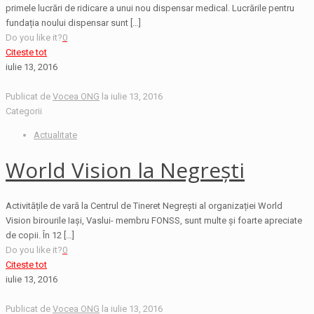
primele lucrări de ridicare a unui nou dispensar medical. Lucrările pentru
fundația noului dispensar sunt
[…]
Do you like it?
0
Citeste tot
iulie 13, 2016
Publicat de
Vocea ONG
la
iulie 13, 2016
Categorii
Actualitate
World Vision la Negrești
Activitățile de vară la Centrul de Tineret Negrești al organizației World
Vision birourile Iași, Vaslui- membru FONSS, sunt multe și foarte apreciate
de copii. În 12
[…]
Do you like it?
0
Citeste tot
iulie 13, 2016
Publicat de
Vocea ONG
la
iulie 13, 2016