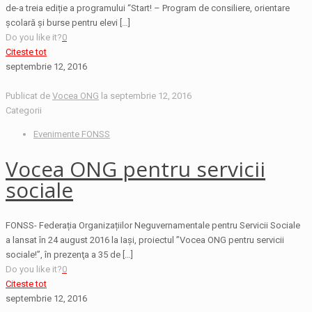
de-a treia ediție a programului “Start! – Program de consiliere, orientare
școlară și burse pentru elevi
[…]
Do you like it?
0
Citeste tot
septembrie 12, 2016
Publicat de
Vocea ONG
la
septembrie 12, 2016
Categorii
Evenimente FONSS
Vocea ONG pentru servicii
sociale
FONSS- Federația Organizațiilor Neguvernamentale pentru Servicii Sociale
a lansat în 24 august 2016 la Iași, proiectul ”Vocea ONG pentru servicii
sociale!”, în prezenţa a 35 de
[…]
Do you like it?
0
Citeste tot
septembrie 12, 2016