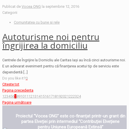
Publicat de
Vocea ONG
la
septembrie 12, 2016
Categorii
Comunitatea cu bune si rele
Autoturisme noi pentru
îngrijirea la domiciliu
Centrele de Îngrijire la Domicliu ale Caritas Iași au încă cinci autourisme noi.
E un adevarat eveniment pentru că finanțarea acetui tip de serviciu este
dependentă
[…]
Do you like it?
0
Citeste tot
Pagina precedenta
1
2
3
4
5
6
7
8
9
10
11
12
13
14
15
16
17
18
19
20
21
22
23
24
Pagina următoare
Proiectul “Vocea ONG” este co-finanțat printr-un grant din
partea Elveției prin intermediul “Contribuției Elvețiene
pentru Uniunea Europeană Extinsă”