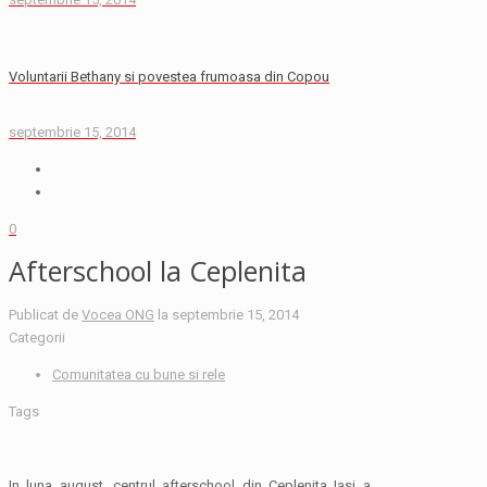
Voluntarii Bethany si povestea frumoasa din Copou
septembrie 15, 2014
0
Afterschool la Ceplenita
Publicat de
Vocea ONG
la
septembrie 15, 2014
Categorii
Comunitatea cu bune si rele
Tags
In luna august, centrul afterschool din Ceplenita Iasi a