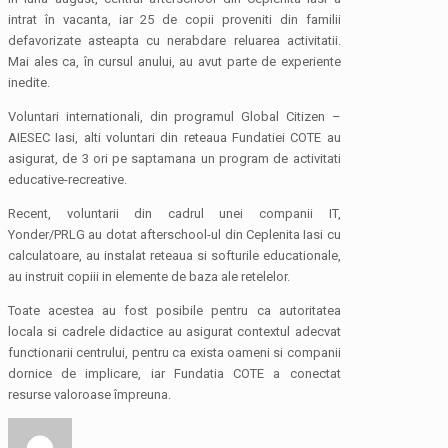
intrat în vacanta, iar 25 de copii proveniti din familii
defavorizate asteapta cu nerabdare reluarea activitatii.
Mai ales ca, în cursul anului, au avut parte de experiente
inedite.
Voluntari internationali, din programul Global Citizen –
AIESEC Iasi, alti voluntari din reteaua Fundatiei COTE au
asigurat, de 3 ori pe saptamana un program de activitati
educative-recreative.
Recent, voluntarii din cadrul unei companii IT,
Yonder/PRLG au dotat afterschool-ul din Ceplenita Iasi cu
calculatoare, au instalat reteaua si softurile educationale,
au instruit copiii in elemente de baza ale retelelor.
Toate acestea au fost posibile pentru ca autoritatea
locala si cadrele didactice au asigurat contextul adecvat
functionarii centrului, pentru ca exista oameni si companii
dornice de implicare, iar Fundatia COTE a conectat
resurse valoroase împreuna.