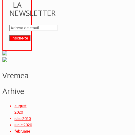
LA
NEWSLETTER
Vremea
Arhive
august
2020
iulie 2020
iunie 2020
februarie