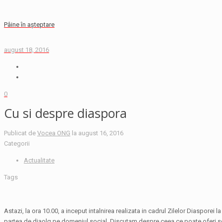
Pâine în așteptare
august 18, 2016
0
Cu si despre diaspora
Publicat de
Vocea ONG
la
august 16, 2016
Categorii
Actualitate
Tags
Astazi, la ora 10.00, a inceput intalnirea realizata in cadrul Zilelor Diaspore
partea de diaolg pe domeniul social. Discutam despre ceea ce poate oferi socie