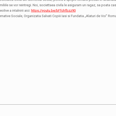
iliile se vor reintregi. Noi, societtaea civila le asiguram un ragaz, sa poata cas
live a intalnirii aici:
https://youtu.be/bFfchfbzz90
ative Sociale, Organizatia Salvati Copiii Iasi si Fundatia „Alaturi de Voi” Rom