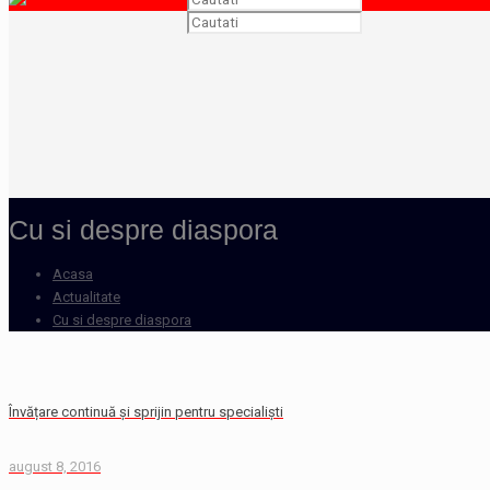
Cu si despre diaspora
Acasa
Actualitate
Cu si despre diaspora
Învățare continuă și sprijin pentru specialiști
august 8, 2016