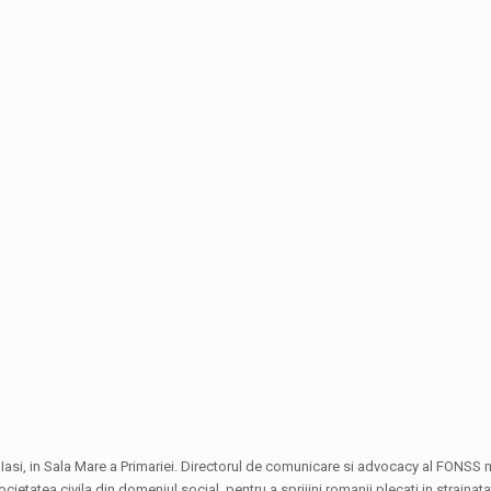
i la Iasi, in Sala Mare a Primariei. Directorul de comunicare si advocacy al FONS
tatea civila din domeniul social, pentru a sprijini romanii plecati in strainata