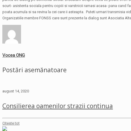
scurt- asistenta sociala pentru copiii si varstnicii ramasi acasa- pana cand fam
poata acumula si sa revina la cei care ii asteapta. Puteti urmari transmisia video
Organizatiile membre FONSS care sunt prezente la dialog sunt Asociatia Altern
Vocea ONG
Postări asemănatoare
august 14, 2020
Consilierea oamenilor strazii continua
Citeste tot