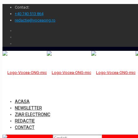
Contact:
+40 740 513 864
redactie@voceaong.ro
ACASA
NEWSLETTER
ZIAR ELECTRONIC
REDACTIE
CONTACT