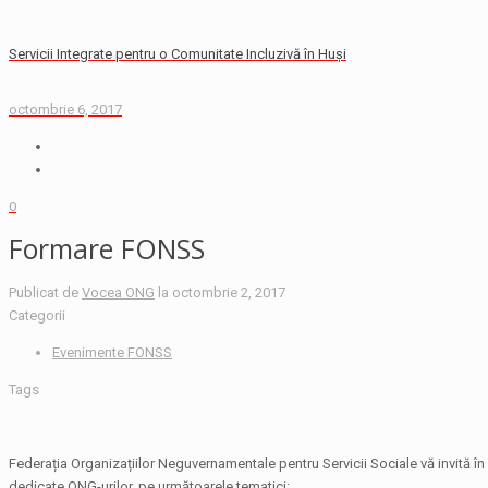
Servicii Integrate pentru o Comunitate Incluzivă în Huși
octombrie 6, 2017
0
Formare FONSS
Publicat de
Vocea ONG
la
octombrie 2, 2017
Categorii
Evenimente FONSS
Tags
Federația Organizațiilor Neguvernamentale pentru Servicii Sociale vă invită î
dedicate ONG-urilor, pe următoarele tematici: