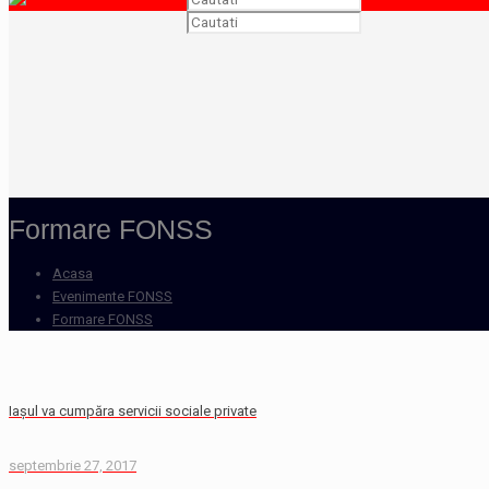
Formare FONSS
Acasa
Evenimente FONSS
Formare FONSS
Iașul va cumpăra servicii sociale private
septembrie 27, 2017