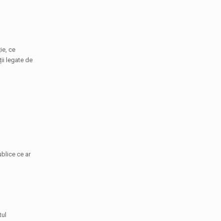
ie, ce
ții legate de
ublice ce ar
tul