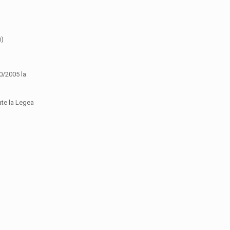
i)
0/2005 la
ate la Legea