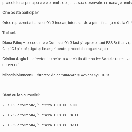
proiectului și principalele elemente de țiunut sub observație în managementu
Cine poate participa?
Orice reprezentant al unui ONG ieșean, interesat de a primi finanţare de la CL/
Traineri:
Diana Păiuș
– președintele Comisiei ONG Iași și reprezentant FSS Bethany (a 
CL şi CJ și a câștigat și finanțari pentru proiectele roganizației),
Cristian Anghel
– director financiar la Asociaţia Alternative Sociale (a realiz
350/2005)
Mihaela Munteanu
– director de comunicare și advocacy FONSS
Când au loc cursurile?
Ziua 1: 6 octombrie, în intervalul 10.00 -16.00
Ziua 2: 7 octombrie, în intervalul 10.00 – 16.00
Ziua 3: 8 octombrie, în intervalul 10.00 – 14.00