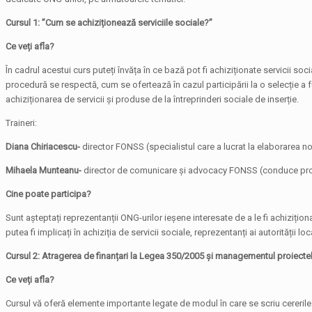
Cursul 1: ”Cum se achiziționează serviciile sociale?”
Ce veți afla?
În cadrul acestui curs puteți învăța în ce bază pot fi achiziționate servicii soc
procedură se respectă, cum se ofertează în cazul participării la o selecție a fu
achiziționarea de servicii și produse de la întreprinderi sociale de inserție.
Traineri:
Diana Chiriacescu-
director FONSS (specialistul care a lucrat la elaborarea nor
Mihaela Munteanu-
director de comunicare și advocacy FONSS (conduce proce
Cine poate participa?
Sunt așteptați reprezentanții ONG-urilor ieșene interesate de a le fi achiziționat
putea fi implicați în achiziția de servicii sociale, reprezentanți ai autorității lo
Cursul 2: Atragerea de finanțari la Legea 350/2005 și managementul proiecte
Ce veți afla?
Cursul vă oferă elemente importante legate de modul în care se scriu cererile