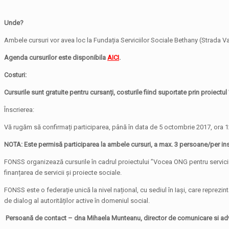
Unde?
Ambele cursuri vor avea loc la Fundația Serviciilor Sociale Bethany (Strada Va
Agenda cursurilor este disponibila
AICI
.
Costuri:
Cursurile sunt gratuite pentru cursanți, costurile fiind suportate prin proiectul
Înscrierea:
Vă rugăm să confirmați participarea, până în data de 5 octombrie 2017, ora 1
NOTA: Este permisă participarea la ambele cursuri, a max. 3 persoane/per inst
FONSS organizează cursurile în cadrul proiectului ”Vocea ONG pentru servicii s
finanțarea de servicii și proiecte sociale.
FONSS este o federație unică la nivel național, cu sediul în Iași, care reprezint
de dialog al autorităților active în domeniul social.
Persoană de contact –
dna Mihaela Munteanu, director de comunicare si ad