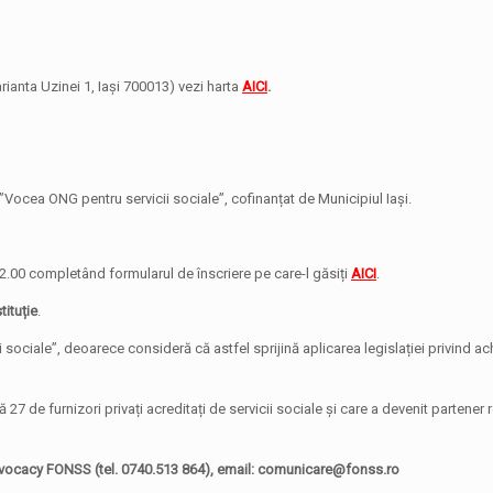
rianta Uzinei 1, Iași 700013) vezi harta
AICI
.
”Vocea ONG pentru servicii sociale”, cofinanțat de Municipiul Iași.
2.00 completând formularul de înscriere pe care-l găsiți
AICI
.
ituție
.
ociale”, deoarece consideră că astfel sprijină aplicarea legislației privind achi
ă 27 de furnizori privați acreditați de servicii sociale și care a devenit partener
vocacy FONSS (tel. 0740.513 864), email: comunicare@fonss.ro