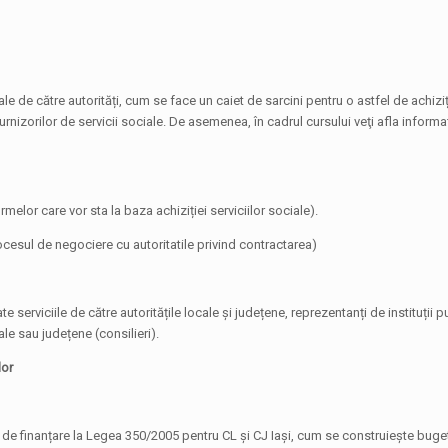
iale de către autorități, cum se face un caiet de sarcini pentru o astfel de achiziț
rnizorilor de servicii sociale. De asemenea, în cadrul cursului veţi afla informa
melor care vor sta la baza achiziției serviciilor sociale).
sul de negociere cu autoritatile privind contractarea)
e serviciile de către autoritățile locale și județene, reprezentanți de instituții p
cale sau județene (consilieri).
lor
 de finanțare la Legea 350/2005 pentru CL și CJ Iași, cum se construiește buge