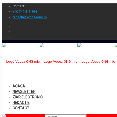
Contact:
+40 740 513 864
redactie@voceaong.ro
ACASA
NEWSLETTER
ZIAR ELECTRONIC
REDACTIE
CONTACT