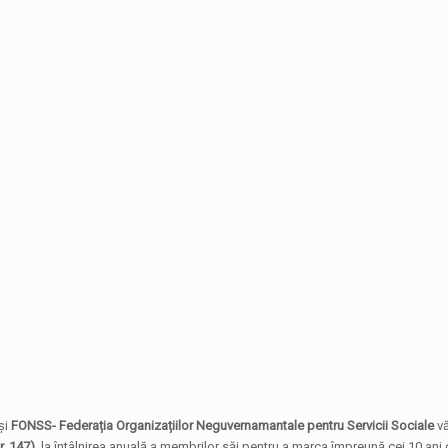
și
FONSS- Federația Organizațiilor Neguvernamantale pentru Servicii Sociale
vă
nr. 147),
la întâlnirea anuală a membrilor săi pentru a marca împreună cei 10 ani 