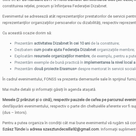
constituirea rețelei, precum și înființarea Federației Dizabnet.
Evenimentul se adresează atât reprezentanţilor prestatorilor de servicii pentru p
reprezentanţilor organizaţiilor persoanelor cu dizabilităţi, respectiv reprezentan
Cu această ocazie dorim să:
Prezentăm
activitatea Dizabnet în cei 10 ani
de la constituire;
Dezbatem
cum poate ajuta Federația Dizabnet
organizațiile membre;
Exploatăm
resursele organizațiilor membre
, de exemplu, pentru a pute
Prezentăm exemple de bună practică în
implementarea la nivel local a 
Prezentăm
două proiecte Erasmus+
despre mentorat în servicii sociale 
În cadrul evenimentului, FONSS va prezenta demersurile sale în sprijinul furniz
Mai multe detalii și informații găsiți în agenda atașată.
Mesele (2 prânzuri și o cină), respectiv pauzele de cafea pe parcursul evenim
desfăşurării evenimentului, respectiv o parte din cheltuielile aferente vor fi 
(dus – întors).
Pentru a putea organiza în condiţii cât mai bune evenimentul vă rugăm să compl
Sz
á
sz Tünde
la
adresa szasztundecsilla92@gmail.com
. Informaţii suplimen