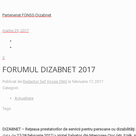
Parteneriat FONSS-Dizabnet
martie 29, 2017
0
FORUMUL DIZABNET 2017
Publicat de
Redactor Sef Vocea ONG
la
februarie 17, 2017
Categorii
Actualitate
Tags
DIZABNET – Reţeaua prestatorilor de servicii pentru persoane cu dizabilităţi
data de
27-28 februarie 2017
la
Hotel Salvator din Miercurea Ciuc (str. Sz
ék
, 