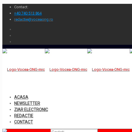
Contact:
+40 740 513 864
redactie@voceaong.ro
ACASA
NEWSLETTER
ZIAR ELECTRONIC
REDACTIE
CONTACT