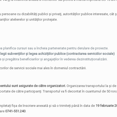
ersoane cu dizabilităţi publici şi privaţi, autorităților publice interesate, cât ş
ţilor atelierelor şi unităţilor protejate.
a planifica cursuri sau a încheia parteneriate pentru derulare de proiecte.
legii subvențiilor și legea achizițiilor publice (contractarea serviciilor sociale)
și pregătira beneficiarilor și angajaților în vederea dezinstituționalizării.
orilor de servicii sociale mai ales în domeniul contractării.
entului sunt asigurate de către organizatori.
Organizarea transportului la şi de 
suportate de către participanţi. Transportul va fi decontat în cuantumul de 50 ro
etați fişa de înscriere anexată şi să o trimiteți până în data de
19 februarie 
tare
0741-551.240
.