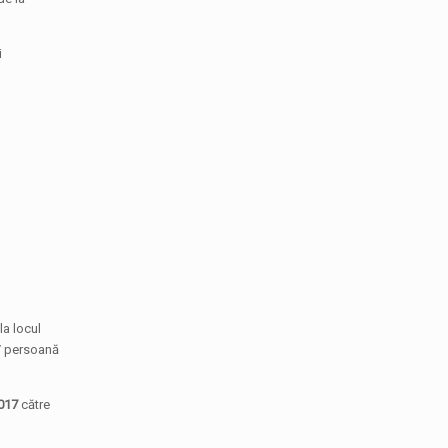
i
la locul
n/ persoană
2017
către