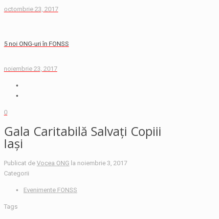
octombrie 23, 2017
5 noi ONG-uri în FONSS
noiembrie 23, 2017
0
Gala Caritabilă Salvați Copiii
Iași
Publicat de
Vocea ONG
la
noiembrie 3, 2017
Categorii
Evenimente FONSS
Tags