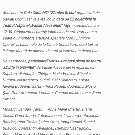
Anul acesta
Gala Caritabilă ”Zâmbet în dar”
organizată de
Salva
ți Copiii Iași va avea loc î
n data de
22 noiembrie
la
Teatrul Na
ț
ional „Vasile Alecsandri” Ia
și
, începând cu ora
17:30. Organizatorii promit iubitorilor de arte frumoase o
seară cu
m
omente artistice speciale (corul „Juniorii
Operei”
ș
i balerinele de la Dance Sensation), cocktail
cu
licita
ț
ie tăcută de obiecte de artă
și
experien
ț
e deosebite.
De asemenea,
participan
ții vor savura apoi piesa
de teatru
„Chiri
ț
a în provin
ț
ie”
de Vasile Alecsandri în regia lui Ion
Sapdaru, distribu
ț
ie:
Chiri
ț
a – Horia Verive
ș
, Bârzoi –
Dumitru Năstru
ș
nicu, Guli
ț
ă- Gelu Ciubotaru, Lulu
ț
a –
Iuliana Budeanu, Safta – Irina Rădu
ț
u Codreanu, Musiu
Ș
arl- Doru Aftanasiu, Leona
ș
– Cosmin Maxim, Ion – Sorin
Cimbru
Mosafiri, Jăndari,
Ț
ărani – Anne Marie Chertic, Diana
Chirilă, Oana Sandu, Tatiana Ionesi, Livia Iorga, Alexandra
Bandac, Irina Tocănel, Irina Cre
ț
u, Ionu
ț
Cornilă, Daniel
Busuioc, Constantin Avădanei, Dumitru Năstru
ș
nicu,
Adrian Marele, Radu Mihoc, Francisc Bucur, Lucian Valacu,