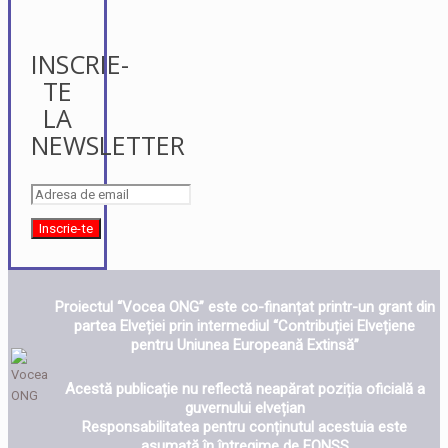
INSCRIE-
TE
LA
NEWSLETTER
Proiectul “Vocea ONG” este co-finanțat printr-un grant din
partea Elveției prin intermediul “Contribuției Elvețiene
pentru Uniunea Europeană Extinsă”
Acestă publicație nu reflectă neapărat poziția oficială a
guvernului elvețian
Responsabilitatea pentru conținutul acestuia este
asumată în întregime de FONSS