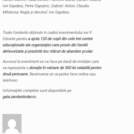
Ion Sapdaru, Petre Sapojnic, Gabriel Anton, Claudiu
Mihalcea
;
Regia
ș
i decorul: Ion Sapdaru.
Toate fondurile ob
ț
inute în cadrul evenimentului vor fi
folosite pentru
a ajuta 120 de copii din cele trei centre
educa
ț
ionale ale organiza
ț
iei care provin din familii
defavorizate
ș
i prezintă risc ridicat de abandon
ș
colar.
Accesul la eveniment se va face pe bază de invita
ție care
va reprezenta
o
dona
ț
ie în valoare de 300 lei
valabilă pentru
două persoane
. Rezervarea se va putea face online sau
telefonic.
Informa
țiile complete sunt disponibile pe
gala.zambetindar.ro.