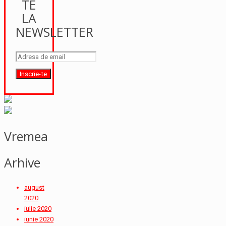
TE
LA
NEWSLETTER
Vremea
Arhive
august
2020
iulie 2020
iunie 2020