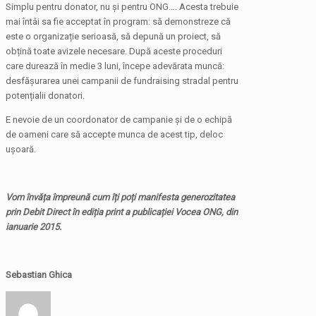
Simplu pentru donator, nu și pentru ONG…. Acesta trebuie
mai întâi sa fie acceptat în program: să demonstreze că
este o organizație serioasă, să depună un proiect, să
obțină toate avizele necesare. După aceste proceduri
care durează în medie 3 luni, începe adevărata muncă:
desfășurarea unei campanii de fundraising stradal pentru
potențialii donatori.
E nevoie de un coordonator de campanie și de o echipă
de oameni care să accepte munca de acest tip, deloc
ușoară.
Vom învăța împreună cum îți poți manifesta generozitatea
prin Debit Direct în ediția print a publicației Vocea ONG, din
ianuarie 2015.
Sebastian Ghica