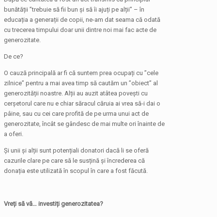
bunătății ”trebuie să fii bun și să îi ajuți pe alții” – în
educația a generații de copii, ne-am dat seama că odată
cu trecerea timpului doar unii dintre noi mai fac acte de
generozitate.
De ce?
O cauză principală ar fi că suntem prea ocupați cu ”cele
zilnice” pentru a mai avea timp să cautăm un ”obiect” al
generozității noastre. Alții au auzit atâtea povești cu
cerșetorul care nu e chiar săracul căruia ai vrea să-i dai o
pâine, sau cu cei care profită de pe urma unui act de
generozitate, încât se gândesc de mai multe ori înainte de
a oferi.
Și unii și alții sunt potențiali donatori dacă li se oferă
cazurile clare pe care să le susțină și încrederea că
donația este utilizată în scopul în care a fost făcută.
Vreți să vă… investiți generozitatea?