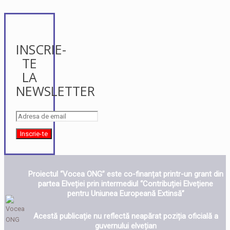
INSCRIE-
TE
LA
NEWSLETTER
Proiectul “Vocea ONG” este co-finanțat printr-un grant din
partea Elveției prin intermediul “Contribuției Elvețiene
pentru Uniunea Europeană Extinsă”
Acestă publicație nu reflectă neapărat poziția oficială a
guvernului elvețian