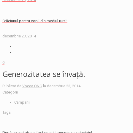
Crăciunul pentru copii din mediul rural!
decembrie 23, 2014
0
Generozitatea se învață!
Publicat de
Vocea ONG
la
decembrie 23, 2014
Categorii
Campanii
Tags
După ce caritatea a fost un act transmis ca principiul