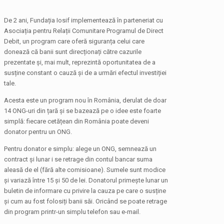
De 2 ani, Fundația Iosif implementează în parteneriat cu
Asociația pentru Relații Comunitare Programul de Direct
Debit, un program care oferă siguranța celui care
donează că banii sunt direcționați către cazurile
prezentate și, mai mult, reprezintă oportunitatea de a
susține constant o cauză și de a urmări efectul investiției
tale.
Acesta este un program nou în România, derulat de doar
14 ONG-uri din țară și se bazează pe o idee este foarte
simplă: fiecare cetățean din România poate deveni
donator pentru un ONG.
Pentru donator e simplu: alege un ONG, semnează un
contract și lunar i se retrage din contul bancar suma
aleasă de el (fără alte comisioane). Sumele sunt modice
și variază între 15 și 50 de lei. Donatorul primește lunar un
buletin de informare cu privire la cauza pe care o susține
și cum au fost folosiți banii săi. Oricând se poate retrage
din program printr-un simplu telefon sau e-mail.