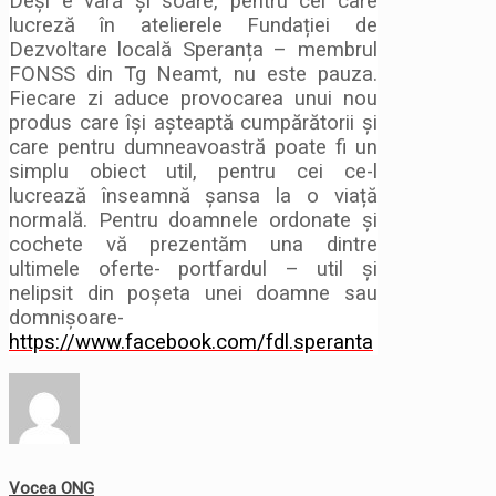
Deși e vară și soare, pentru cei care
lucreză în atelierele Fundației de
Dezvoltare locală Speranța – membrul
FONSS din Tg Neamt, nu este pauza.
Fiecare zi aduce provocarea unui nou
produs care își așteaptă cumpărătorii și
care pentru dumneavoastră poate fi un
simplu obiect util, pentru cei ce-l
lucrează înseamnă șansa la o viață
normală. Pentru doamnele ordonate și
cochete vă prezentăm una dintre
ultimele oferte- portfardul – util și
nelipsit din poșeta unei doamne sau
domnișoare-
https://www.facebook.com/fdl.speranta
Vocea ONG