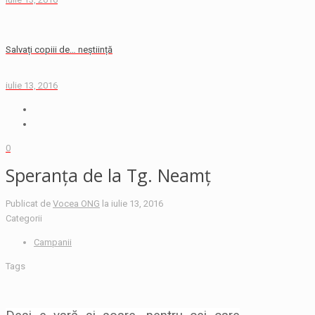
Salvați copiii de… neștiință
iulie 13, 2016
0
Speranța de la Tg. Neamț
Publicat de
Vocea ONG
la
iulie 13, 2016
Categorii
Campanii
Tags