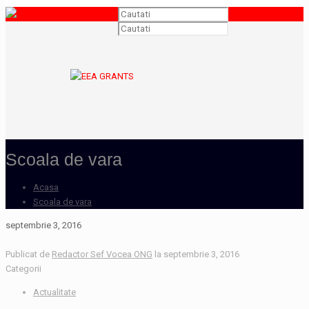
Scoala de vara
Acasa
Scoala de vara
septembrie 3, 2016
Publicat de
Redactor Sef Vocea ONG
la
septembrie 3, 2016
Categorii
Actualitate