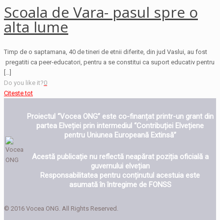
Scoala de Vara- pasul spre o
alta lume
Timp de o saptamana, 40 de tineri de etnii diferite, din jud Vaslui, au fost
pregatiti ca peer-educatori, pentru a se constitui ca suport educativ pentru
[…]
Do you like it?
0
Citeste tot
Proiectul “Vocea ONG” este co-finanțat printr-un grant din
partea Elveției prin intermediul “Contribuției Elvețiene
pentru Uniunea Europeană Extinsă”
Acestă publicație nu reflectă neapărat poziția oficială a
guvernului elvețian
Responsabilitatea pentru conținutul acestuia este
asumată în întregime de FONSS
© 2016 Vocea ONG. All Rights Reserved.