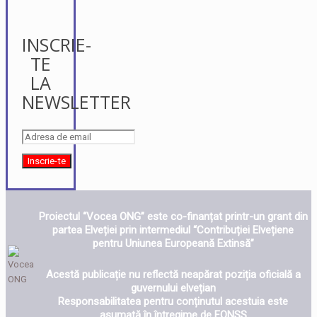
INSCRIE-
TE
LA
NEWSLETTER
Proiectul “Vocea ONG” este co-finanțat printr-un grant din
partea Elveției prin intermediul “Contribuției Elvețiene
pentru Uniunea Europeană Extinsă”
Acestă publicație nu reflectă neapărat poziția oficială a
guvernului elvețian
Responsabilitatea pentru conținutul acestuia este
asumată în întregime de FONSS