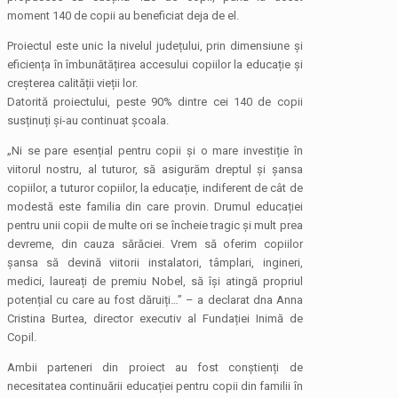
moment 140 de copii au beneficiat deja de el.
Proiectul este unic la nivelul județului, prin dimensiune și
eficiența în îmbunătățirea accesului copiilor la educație și
creșterea calității vieții lor.
Datorită proiectului, peste 90% dintre cei 140 de copii
susținuți și-au continuat școala.
„Ni se pare esențial pentru copii și o mare investiție în
viitorul nostru, al tuturor, să asigurăm dreptul și șansa
copiilor, a tuturor copiilor, la educație, indiferent de cât de
modestă este familia din care provin. Drumul educației
pentru unii copii de multe ori se încheie tragic și mult prea
devreme, din cauza sărăciei. Vrem să oferim copiilor
șansa să devină viitorii instalatori, tâmplari, ingineri,
medici, laureați de premiu Nobel, să își atingă propriul
potențial cu care au fost dăruiți…” – a declarat dna Anna
Cristina Burtea, director executiv al Fundației Inimă de
Copil.
Ambii parteneri din proiect au fost conștienți de
necesitatea continuării educației pentru copii din familii în