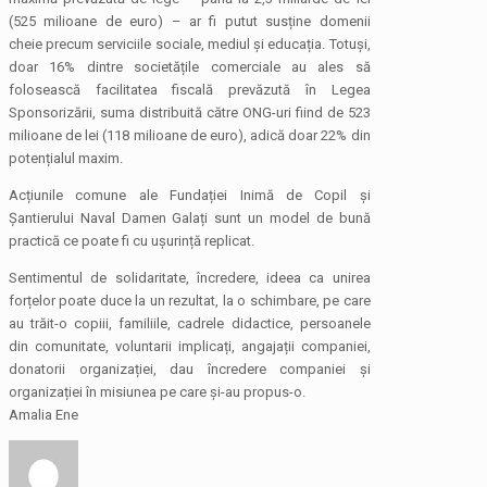
(525 milioane de euro) – ar fi putut susține domenii
cheie precum serviciile sociale, mediul și educația. Totuși,
doar 16% dintre societățile comerciale au ales să
folosească facilitatea fiscală prevăzută în Legea
Sponsorizării, suma distribuită către ONG-uri fiind de 523
milioane de lei (118 milioane de euro), adică doar 22% din
potențialul maxim.
Acțiunile comune ale Fundației Inimă de Copil și
Șantierului Naval Damen Galați sunt un model de bună
practică ce poate fi cu ușurință replicat.
Sentimentul de solidaritate, încredere, ideea ca unirea
forțelor poate duce la un rezultat, la o schimbare, pe care
au trăit-o copiii, familiile, cadrele didactice, persoanele
din comunitate, voluntarii implicați, angajații companiei,
donatorii organizației, dau încredere companiei și
organizației în misiunea pe care și-au propus-o.
Amalia Ene