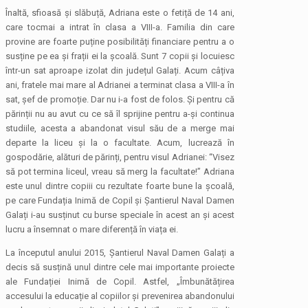
Înaltă, sfioasă și slăbuță, Adriana este o fetiță de 14 ani,
care tocmai a intrat în clasa a VIII-a. Familia din care
provine are foarte puține posibilități financiare pentru a o
susține pe ea și frații ei la școală. Sunt 7 copii și locuiesc
într-un sat aproape izolat din județul Galați. Acum câțiva
ani, fratele mai mare al Adrianei a terminat clasa a VIII-a în
sat, șef de promoție. Dar nu i-a fost de folos. Și pentru că
părinții nu au avut cu ce să îl sprijine pentru a-și continua
studiile, acesta a abandonat visul său de a merge mai
departe la liceu și la o facultate. Acum, lucrează în
gospodărie, alături de părinți, pentru visul Adrianei: “Visez
să pot termina liceul, vreau să merg la facultate!” Adriana
este unul dintre copiii cu rezultate foarte bune la școală,
pe care Fundația Inimă de Copil și Șantierul Naval Damen
Galați i-au susținut cu burse speciale în acest an și acest
lucru a însemnat o mare diferență în viața ei.
La începutul anului 2015, Șantierul Naval Damen Galați a
decis să susțină unul dintre cele mai importante proiecte
ale Fundației Inimă de Copil. Astfel, „Îmbunătățirea
accesului la educație al copiilor și prevenirea abandonului