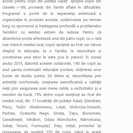
școlar pentru copii din județul Galați” sprijină copiii din
clasele I–VIII, proveniți din familii aflate în dificultate.
Programul a pornit de la experiența anterioară a
organizației în proiecte sociale, colaborarea pe termen
lung cu sponsorul și înțelegerea profundă a problemelor
familiilor cu venituri extrem de reduse. Pentru că
abandonul școlar afectează unul din patru copii, cu o rată
mai mare în mediul rural, copiii sprijiniți au fost cei cărora
dreptul la educație, la o familie, la dezvoltare și
construirea unui viitor le este pus în pericol. În cursul
anului 2015, datorită acestei colaborări, 140 de copii au
avut șansa continuării educației școlare, obținerea unor
burse de studiu pentru 20 dintre ei, dezvoltarea prin
activități nonformale, creșterea semnificativă a calității
vieții prin asigurarea unei mese calde, a rechizitelor și a
nevoilor de bază. 75% dintre copiii susținuți au fost din
mediul rural, din 17 localități din județul Galați (Șendreni,
Piscu, Tudor Vladimirescu, Liești, Slobozia-Conachi,
Pechea, Costache Negri, Grivița, Țepu, Buciumeni,
Cavadinești, Vânători, Odaia Manolache, Nămoloasa,
Galați, Tecuci, Frumușița). Deși, inițial, proiectul își
propusese să susțină 120 de copii, până la acest