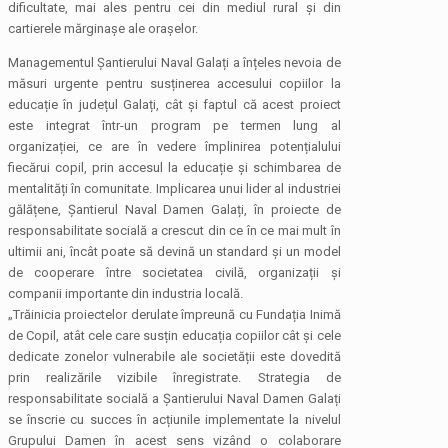
dificultate, mai ales pentru cei din mediul rural și din
cartierele mărginașe ale orașelor.
Managementul Șantierului Naval Galați a înțeles nevoia de
măsuri urgente pentru susținerea accesului copiilor la
educație în județul Galați, cât și faptul că acest proiect
este integrat într-un program pe termen lung al
organizației, ce are în vedere împlinirea potențialului
fiecărui copil, prin accesul la educație și schimbarea de
mentalități în comunitate. Implicarea unui lider al industriei
gălățene, Șantierul Naval Damen Galați, în proiecte de
responsabilitate socială a crescut din ce în ce mai mult în
ultimii ani, încât poate să devină un standard și un model
de cooperare între societatea civilă, organizații și
companii importante din industria locală.
„Trăinicia proiectelor derulate împreună cu Fundația Inimă
de Copil, atât cele care susțin educația copiilor cât și cele
dedicate zonelor vulnerabile ale societății este dovedită
prin realizările vizibile înregistrate. Strategia de
responsabilitate socială a Șantierului Naval Damen Galați
se înscrie cu succes în acțiunile implementate la nivelul
Grupului Damen în acest sens vizând o colaborare