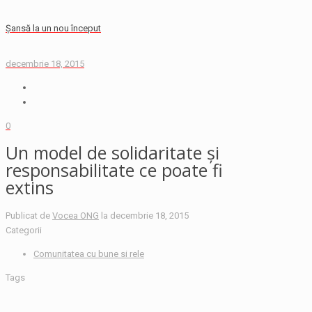
Şansă la un nou început
decembrie 18, 2015
0
Un model de solidaritate şi
responsabilitate ce poate fi
extins
Publicat de
Vocea ONG
la
decembrie 18, 2015
Categorii
Comunitatea cu bune si rele
Tags