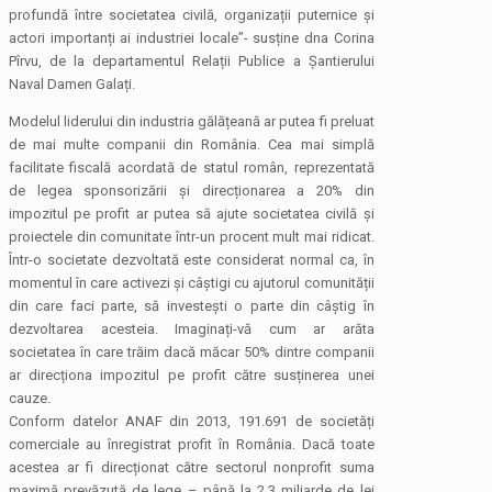
profundă între societatea civilă, organizații puternice și
actori importanți ai industriei locale”- susține dna Corina
Pîrvu, de la departamentul Relații Publice a Șantierului
Naval Damen Galați.
Modelul liderului din industria gălățeană ar putea fi preluat
de mai multe companii din România. Cea mai simplă
facilitate fiscală acordată de statul român, reprezentată
de legea sponsorizării și direcționarea a 20% din
impozitul pe profit ar putea să ajute societatea civilă și
proiectele din comunitate într-un procent mult mai ridicat.
Într-o societate dezvoltată este considerat normal ca, în
momentul în care activezi și câștigi cu ajutorul comunității
din care faci parte, să investești o parte din câștig în
dezvoltarea acesteia. Imaginați-vă cum ar arăta
societatea în care trăim dacă măcar 50% dintre companii
ar direcționa impozitul pe profit către susținerea unei
cauze.
Conform datelor ANAF din 2013, 191.691 de societăți
comerciale au înregistrat profit în România. Dacă toate
acestea ar fi direcționat către sectorul nonprofit suma
maximă prevăzută de lege – până la 2,3 miliarde de lei