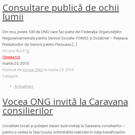
Consultare publică de ochii
lumii
Din nou, peste 100 de ONG care fac parte din Federaţia Organizaţiilor
Neguvernamentale pentru Servicii Sociale- FONSS şi Dizabnet – Reţeaua
Prestatorilor de Servicii pentru Persoana
[…]
Do you like it?
0
Citeste tot
martie 25, 2015
Publicat de
Vocea ONG
la
martie 25, 2015
Categorii
Actualitate
Vocea ONG invită la Caravana
consilierilor
Consilierii locali şi judeţeni ieşeni sunt invitaţi la Caravana consilierilor –
pentru a vedea la faţa locului schimbările realizate în viaţa beneficiarilor