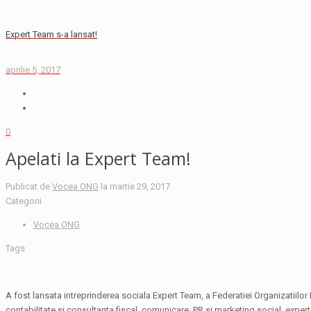
Expert Team s-a lansat!
aprilie 5, 2017
0
Apelati la Expert Team!
Publicat de
Vocea ONG
la
martie 29, 2017
Categorii
Vocea ONG
Tags
A fost lansata intreprinderea sociala Expert Team, a Federatiei Organizatiilor
contabilitate si consultanta fiscal, comunicare, PR si marketing social, expert