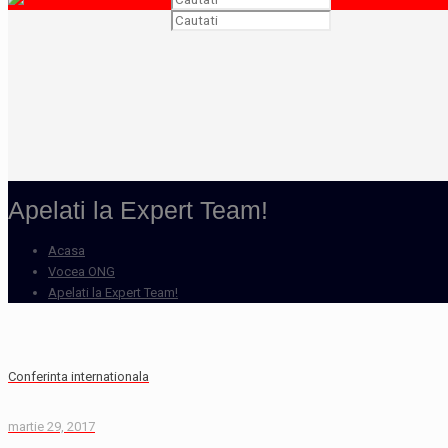
Apelati la Expert Team!
Acasa
Vocea ONG
Apelati la Expert Team!
Conferinta internationala
martie 29, 2017