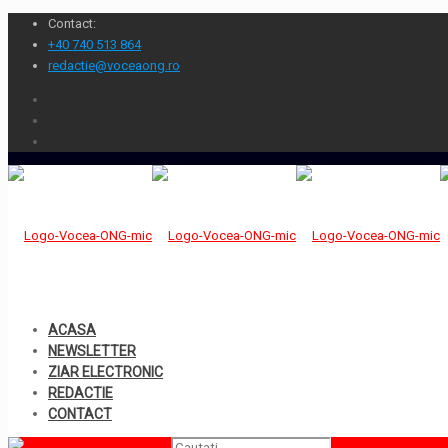
Contact:
+40 740 513 864
redactie@voceaong.ro
ACASA
NEWSLETTER
ZIAR ELECTRONIC
REDACTIE
CONTACT