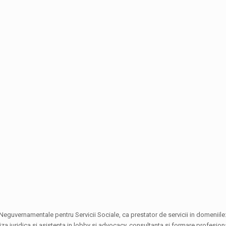
 Neguvernamentale pentru Servicii Sociale, ca prestator de servicii in domeniile
iza juridica si asistenta in lobby si advocacy, consultanta si formare profesion