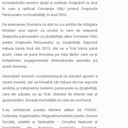
accesibilizării acestor spații și instituții, începând cu ziua
în care a ratificat Convenția ONU privind Drepturile
Persoanelor cu Dizabilități, în anul 2010.
De asemenea, România ca stat nu s-a achitat de obligația
trimiterii unui raport cu modul în care se respectă
drepturile persoanelor cu dizabilități către Comitetul ONU
pentru Drepturile Persoanelor cu Dizabilități. Raportul
trebuia trimis încă din 2013, dar nu a fost trimis până
acum, ceea ce pune România pe lista țărilor care nu-și
îndeplinesc angajamentele internaționale asumate pe
acest domeniu.
Semnatarii scrisorii conștientizează că actualul guvern e
recent investit, dar se întreabă cât trebuie să mai suporte
umilința și tratamentul nedemn persoanele cu dizabilități,
care din păcate, nu au fost obiectul de interes real al
guvernanților, dovadă inechitățile cu care se confruntă.
S-au solidarizat acestui demers alături de FONSS-
Federația Organizațiilor Neguvernamentale pentru Servicii
Sociale, rețelele și federațiile – Consiliul Național al
Dizabilității din România, Federația Dizabnet,