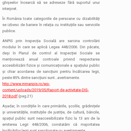
ghișeelor încearcă să se adreseze fără suportul unui
interpret.
În România toate categoriile de persoane cu dizabilități
se izbesc de bariere în relația cu instituțiile sau serviciile
publice.
ANPIS prin Inspecția Socială are sarcina controlării
modului în care se aplică Legea 448/2006. Din păcate,
deși în Planul de control al Inspecției Sociale se
menționează anual controale privind respectarea
accesibilizării fizice și comunicaționale a spațiului public
și chiar acordarea de sancțiuni pentru încălcarea legii,
peste 85% dintre sancțiuni sunt…avertismente.
http://www.mmanpis.ro/wp-
content/uploads/2019/05/Raport-de-activitate-DIS-
2018.pdf
(pag.21)
Așadar, în condițiile în care primăriile, școlile, grădinițele
și universitățile, instituțiile de justiție, de cultură, băncile,
spațiul public sunt neaccesibilizate fizic la 13 ani de la
emiterea Legii 448/2006, constatăm că majoritatea
încălcărilor legii sunt sancționate cu avertismente.