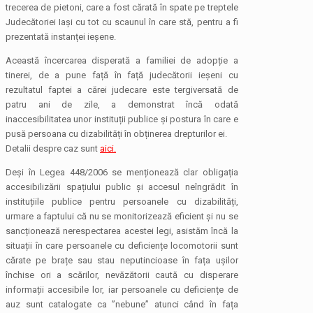
trecerea de pietoni, care a fost cărată în spate pe treptele
Judecătoriei Iași cu tot cu scaunul în care stă, pentru a fi
prezentată instanței ieșene.
Această încercarea disperată a familiei de adopție a
tinerei, de a pune față în față judecătorii ieșeni cu
rezultatul faptei a cărei judecare este tergiversată de
patru ani de zile, a demonstrat încă odată
inaccesibilitatea unor instituții publice și postura în care e
pusă persoana cu dizabilități în obținerea drepturilor ei.
Detalii despre caz sunt
aici.
Deși în Legea 448/2006 se menționează clar obligația
accesibilizării spațiului public și accesul neîngrădit în
instituțiile publice pentru persoanele cu dizabilități,
urmare a faptului că nu se monitorizează eficient și nu se
sancționează nerespectarea acestei legi, asistăm încă la
situații în care persoanele cu deficiențe locomotorii sunt
cărate pe brațe sau stau neputincioase în fața ușilor
închise ori a scărilor, nevăzătorii caută cu disperare
informații accesibile lor, iar persoanele cu deficiențe de
auz sunt catalogate ca ”nebune” atunci când în fața