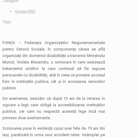
Categorii
Vocea ONG
Tags
FONSS – Federația Organizațiilor Neguvernamentale
pentru Servicii Sociale, în componența căreia se află
organizații din domeniul dizabilității a transmis Ministrului
Muncii, Violeta Alexandru, o scrisoare în care sesizează
tratamentul umilitor la care continuă să fie supuse
persoanele cu dizabilități, atât în ceea ce privește accesul
fizic în instituțiile publice, cât și în accesarea serviciilor
publice.
De asemenea, sesizăm că după 13 ani de la intrarea în
vigoare a legii care obligă la accesibilizarea instituțiilor
publice, cei care nu respectă această lege încă mai
primesc doar avertismente.
Scrisoarea pune în evidență cazul unei fete de 19 ani din
Iași, paralizată în urma unui accident rutier- întâmplat pe