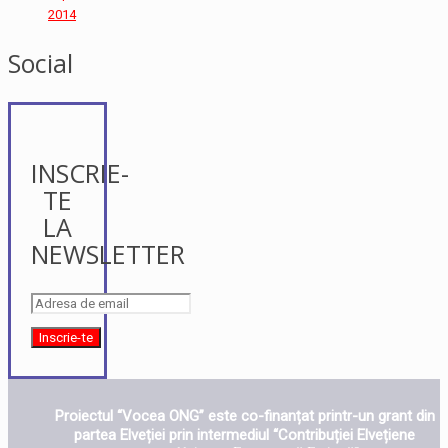
2014
Social
INSCRIE-
TE
LA
NEWSLETTER
Proiectul “Vocea ONG” este co-finanțat printr-un grant din
partea Elveției prin intermediul “Contribuției Elvețiene