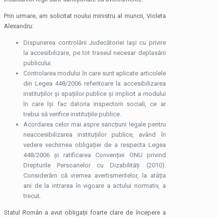
Prin urmare, am solicitat noului ministru al muncii, Violeta
Alexandru:
Dispunerea controlării Judecătoriei Iași cu privire
la accesibilizare, pe tot traseul necesar deplasării
publicului.
Controlarea modului în care sunt aplicate articolele
din Legea 448/2006 referitoare la accesibilizarea
instituțiilor și spațiilor publice și implicit a modului
în care își fac datoria inspectorii sociali, ce ar
trebui să verifice instituțiile publice.
Acordarea celor mai aspre sancțiuni legale pentru
neaccesibilizarea instituțiilor publice, având în
vedere vechimea obligației de a respecta Legea
448/2006 și ratificarea Convenției ONU privind
Drepturile Persoanelor cu Dizabilități (2010).
Considerăm că vremea avertismentelor, la atâția
ani de la intrarea în vigoare a actului normativ, a
trecut.
Statul Român a avut obligații foarte clare de începere a