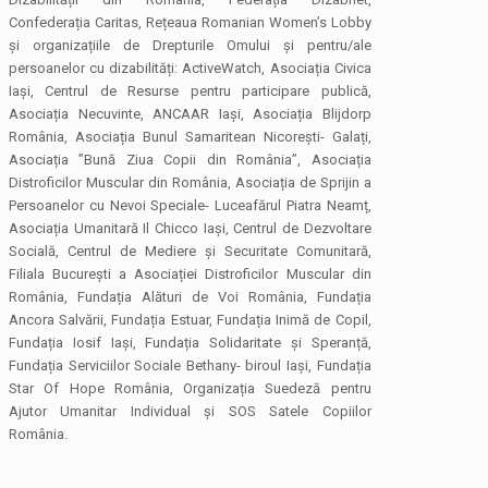
Confederația Caritas, Rețeaua Romanian Women’s Lobby
și organizațiile de Drepturile Omului și pentru/ale
persoanelor cu dizabilități: ActiveWatch, Asociația Civica
Iași, Centrul de Resurse pentru participare publică,
Asociația Necuvinte, ANCAAR Iași, Asociația Blijdorp
România, Asociația Bunul Samaritean Nicorești- Galați,
Asociația ”Bună Ziua Copii din România”, Asociația
Distroficilor Muscular din România, Asociația de Sprijin a
Persoanelor cu Nevoi Speciale- Luceafărul Piatra Neamț,
Asociația Umanitară Il Chicco Iași, Centrul de Dezvoltare
Socială, Centrul de Mediere și Securitate Comunitară,
Filiala București a Asociației Distroficilor Muscular din
România, Fundația Alături de Voi România, Fundația
Ancora Salvării, Fundația Estuar, Fundația Inimă de Copil,
Fundația Iosif Iași, Fundația Solidaritate și Speranță,
Fundația Serviciilor Sociale Bethany- biroul Iași, Fundația
Star Of Hope România, Organizația Suedeză pentru
Ajutor Umanitar Individual și SOS Satele Copiilor
România.