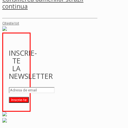
continua
Citeste tot
INSCRIE-
TE
LA
NEWSLETTER