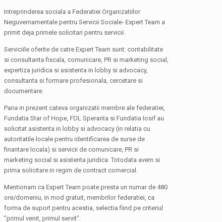
Intreprinderea sociala a Federatiei Organizatiilor
Neguvernamentale pentru Servicii Sociale- Expert Team a
primit deja primele solicitari pentru servicii.
Serviciile oferite de catre Expert Team sunt: contabilitate
si consultanta fiscala, comunicare, PR si marketing social,
expertiza juridica si asistenta in lobby si advocacy,
consultanta si formare profesionala, cercetare si
documentare.
Pana in prezent cateva organizatii membre ale federatiei,
Fundatia Star of Hope, FDL Speranta si Fundatia Iosif au
solicitat asistenta in lobby si advocacy (in relatia cu
autoritatile locale pentru identificarea de surse de
finantare locala) si servicii de comunicare, PR si
marketing social si asistenta juridica. Totodata avem si
prima solicitare in regim de contract comercial.
Mentionam ca Expert Team poate presta un numar de 480
ore/domeniu, in mod gratuit, membrilor federatiei, ca
forma de suport pentru acestia, selectia fiind pe criteriul
”primul venit, primul servit”.