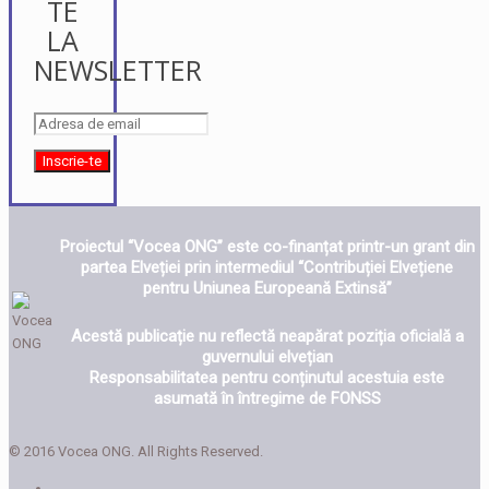
TE
LA
NEWSLETTER
Proiectul “Vocea ONG” este co-finanțat printr-un grant din
partea Elveției prin intermediul “Contribuției Elvețiene
pentru Uniunea Europeană Extinsă”
Acestă publicație nu reflectă neapărat poziția oficială a
guvernului elvețian
Responsabilitatea pentru conținutul acestuia este
asumată în întregime de FONSS
© 2016 Vocea ONG. All Rights Reserved.