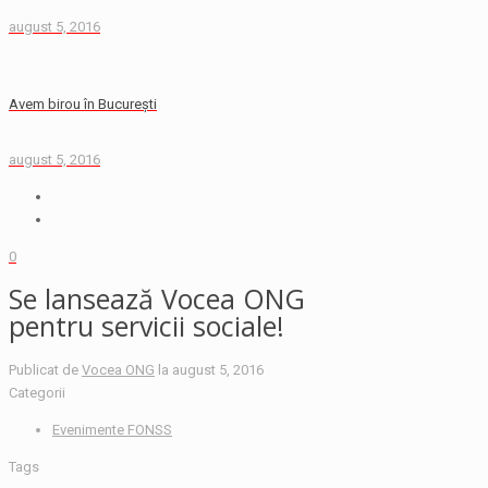
august 5, 2016
Avem birou în București
august 5, 2016
0
Se lansează Vocea ONG
pentru servicii sociale!
Publicat de
Vocea ONG
la
august 5, 2016
Categorii
Evenimente FONSS
Tags