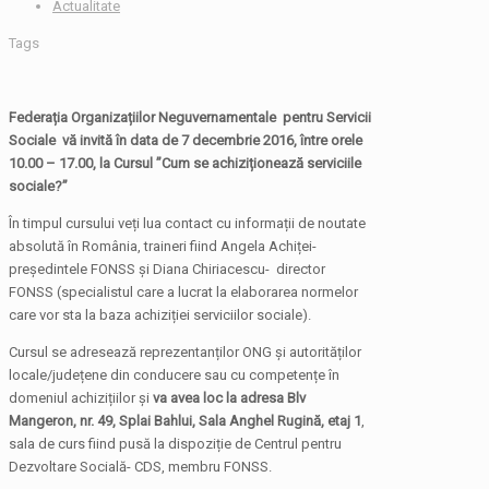
Actualitate
Tags
Federația Organizațiilor Neguvernamentale pentru Servicii
Sociale vă invită în data de 7 decembrie 2016, între orele
10.00 – 17.00, la Cursul ”Cum se achiziționează serviciile
sociale?”
În timpul cursului veți lua contact cu informații de noutate
absolută în România, traineri fiind Angela Achiței-
președintele FONSS și Diana Chiriacescu- director
FONSS (specialistul care a lucrat la elaborarea normelor
care vor sta la baza achiziției serviciilor sociale).
Cursul se adresează reprezentanților ONG și autorităților
locale/județene din conducere sau cu competențe în
domeniul achizițiilor și
va avea loc la adresa Blv
Mangeron, nr. 49, Splai Bahlui, Sala Anghel Rugină, etaj 1
,
sala de curs fiind pusă la dispoziție de Centrul pentru
Dezvoltare Socială- CDS, membru FONSS.