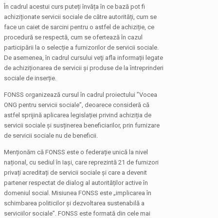
În cadrul acestui curs puteți învăța în ce bază pot fi
achiziționate servicii sociale de către autorități, cum se
face un caiet de sarcini pentru o astfel de achiziție, ce
procedură se respectă, cum se ofertează în cazul
participării la o selecție a furnizorilor de servicii sociale.
De asemenea, în cadrul cursului veţi afla informații legate
de achiziționarea de servicii și produse de la întreprinderi
sociale de inserție.
FONSS organizează cursul în cadrul proiectului ”Vocea
ONG pentru servicii sociale”, deoarece consideră că
astfel sprijină aplicarea legislației privind achiziția de
servicii sociale și susținerea beneficiarilor, prin furnizare
de servicii sociale nu de beneficii.
Menționăm că FONSS este o federație unică la nivel
național, cu sediul în Iași, care reprezintă 21 de furnizori
privați acreditați de servicii sociale și care a devenit
partener respectat de dialog al autorităților active în
domeniul social. Misiunea FONSS este „implicarea în
schimbarea politicilor și dezvoltarea sustenabilă a
serviciilor sociale”. FONSS este formată din cele mai