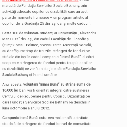
marcată de Fundația Serviciilor Sociale Bethany, prin
activități adresate copiilor cu dizabilități care au avut
parte de momente frumoase – un program artistic al
copiilor de la Gradinița 25 din Iași dar și multe cadouri.
Peste 100 de voluntari- studenţi ai Universităţii ,,Alexandru
Ioan Cuza” din Iaşi, din cadrul Facultăţii de Filosofie şi
Ştiinţe Social–Politice, specializarea Asistenţă Socială,
au desfășurat timp de trei zile, strângeri de fonduri pe
străzile din Iași în cadrul campaniei ”
Inimă Bună
”
, al cărei
scop este strângerea de fonduri pentru terapia copiilor
cu dizabilităţi ce vor fi asistaţi de către
Fundaţia Serviciilor
Sociale Bethany
şi în anul următor.
Anul acesta,
voluntarii
”
Inimă Bună
”
au strâns suma de
16.000 lei
, bani vor fi orientați integral către susţinerea
Centrului de Recuperare pentru Copii cu Dizabilităţi pe
care Fundaţia Serviciilor Sociale Bethany l-a deschis în
luna octombrie a anului 2012.
Campania Inimă Bună este
cea mai amplă activitate
stradală de strângere de fonduri la nivel de comunitate