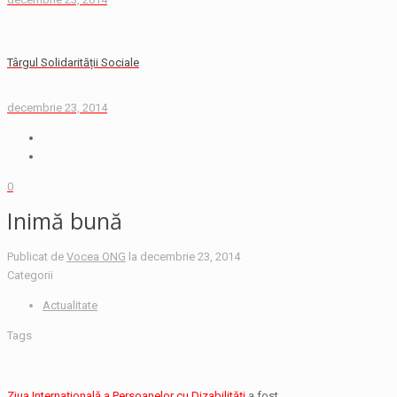
Târgul Solidarității Sociale
decembrie 23, 2014
0
Inimă bună
Publicat de
Vocea ONG
la
decembrie 23, 2014
Categorii
Actualitate
Tags
Ziua Internațională a Persoanelor cu Dizabilități
a fost