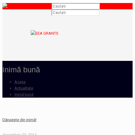
Inimă bună
Acasa
Actualitate
Inimă bună
Dăruiește din inimă!
decembrie 23, 2014