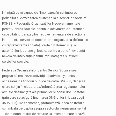
Înființată cu misiunea de ”Implicarea în schimbarea
politicilor şi dezvoltarea sustenabilă a serviciilor sociale!”
FONSS – Federația Organizațiilor Neguvernamentale
pentru Servicii Sociale continua activitatea de întărire a
capacităţii organizaţiilor neguvernamentale de a acţiona
în domeniul serviciilor sociale, prin organizarea de întâlniri
cu reprezentanții societății civile din domeniu și a
autorităților județene și locale, pentru a pune în evidență
nevoia de intervenție pentru îmbunătățirea susținerii
serviciilor sociale.
Federaţia Organizaţiilor pentru Servicii Sociale şi-a
propus să realizeze activităţi de advocacy pentru
accesarea de fonduri publice de către ONG-uri, dar şi să
ofere sprijin în elaborarea/îmbunătăţirea regulamentelor
actuale de finanţare ale primăriilor şi consiliilor judeţene
(prin care se asigură finanţarea ONG-urilor în baza Legii
350/2005). De asemenea, promovează ideea că trebuie
schimbată percepţia asupra sectorului neguvernamental
– de la consumator de resurse, la investitor care crează