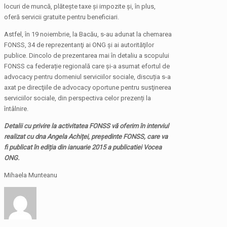
locuri de muncă, plăteşte taxe şi impozite şi, în plus,
oferă servicii gratuite pentru beneficiari.
Astfel, în 19 noiembrie, la Bacău, s-au adunat la chemarea
FONSS, 34 de reprezentanţi ai ONG şi ai autorităţilor
publice. Dincolo de prezentarea mai în detaliu a scopului
FONSS ca federație regională care şi-a asumat efortul de
advocacy pentru domeniul serviciilor sociale, discuția s-a
axat pe direcţiile de advocacy oportune pentru susţinerea
serviciilor sociale, din perspectiva celor prezenți la
întâlnire.
Detalii cu privire la activitatea FONSS vă oferim în interviul
realizat cu dna Angela Achiței, președinte FONSS, care va
fi publicat în ediția din ianuarie 2015 a publicatiei Vocea
ONG.
Mihaela Munteanu