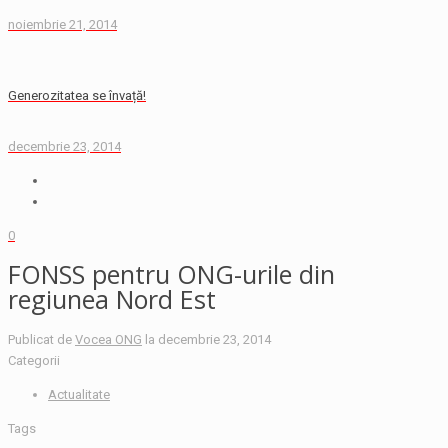
noiembrie 21, 2014
Generozitatea se învață!
decembrie 23, 2014
0
FONSS pentru ONG-urile din
regiunea Nord Est
Publicat de
Vocea ONG
la
decembrie 23, 2014
Categorii
Actualitate
Tags